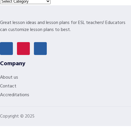
Categories
Great lesson ideas and lesson plans for ESL teachers! Educators
can customize lesson plans to best.
Company
About us
Contact
Accreditations
Copyright © 2025