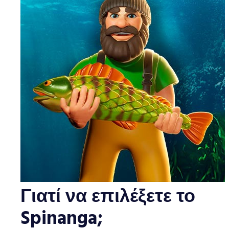
Γιατί να επιλέξετε το
Spinanga;