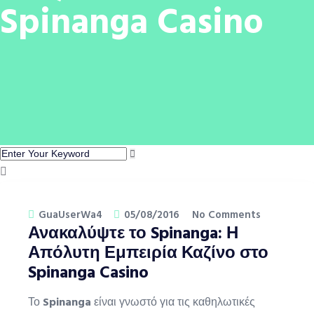
Spinanga Casino
GuaUserWa4
05/08/2016
No Comments
Ανακαλύψτε το Spinanga: Η
Απόλυτη Εμπειρία Καζίνο στο
Spinanga Casino
Το
Spinanga
είναι γνωστό για τις καθηλωτικές