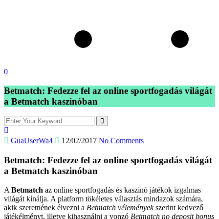
0
Betmatch: Fedezze fel az online sportfogadás világát
a Betmatch kaszinóban
GuaUserWa4
12/02/2017
No Comments
Betmatch: Fedezze fel az online sportfogadás világát
a Betmatch kaszinóban
A
Betmatch
az online sportfogadás és kaszinó játékok izgalmas
világát kínálja. A platform tökéletes választás mindazok számára,
akik szeretnének élvezni a
Betmatch vélemények
szerint kedvező
játékélményt, illetve kihasználni a vonzó
Betmatch no deposit bonus