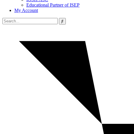
Educational Partner of ISEP
My Account