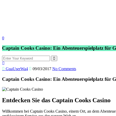
0
Captain Cooks Casino: Ein Abenteuerspielplatz für Gl
GuaUserWa4
09/03/2017
No Comments
Captain Cooks Casino: Ein Abenteuerspielplatz für Gl
Entdecken Sie das Captain Cooks Casino
Willkommen bei Captain Cooks Casino, einem Ort, an dem Abenteuerge
erstklassigem Service aus der ganzen Welt an.