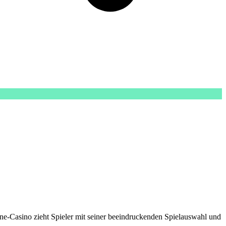
e-Casino zieht Spieler mit seiner beeindruckenden Spielauswahl und