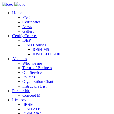
Home
FAQ
Certificates
News
Gallery
Certify Courses
ISEP
IOSH Courses
IOSH MS
IOSH AO L6DIP
About us
Who we are
Terms of Business
Our Services
Policies
Organization Chart
Instructors List
Partnership
Concept M
Licenses
IIRSM
IOSH ATP
IOSH ASC