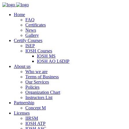
Home
FAQ
Certificates
News
Gallery
Certify Courses
ISEP
IOSH Courses
IOSH MS
IOSH AO L6DIP
About us
Who we are
Terms of Business
Our Services
Policies
Organization Chart
Instructors List
Partnership
Concept M
Licenses
IIRSM
IOSH ATP
IOSH ASC