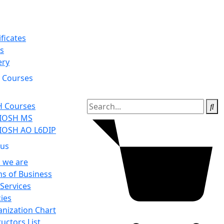
ificates
s
ery
y Courses
H Courses
IOSH MS
IOSH AO L6DIP
 us
 we are
s of Business
Services
cies
nization Chart
ructors List