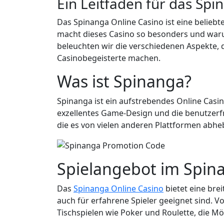
Ein Leitfaden für das Spi
Das Spinanga Online Casino ist eine beliebt
macht dieses Casino so besonders und waru
beleuchten wir die verschiedenen Aspekte, 
Casinobegeisterte machen.
Was ist Spinanga?
Spinanga ist ein aufstrebendes Online Casino
exzellentes Game-Design und die benutzerf
die es von vielen anderen Plattformen abhe
Spielangebot im Spin
Das
Spinanga Online Casino
bietet eine brei
auch für erfahrene Spieler geeignet sind. V
Tischspielen wie Poker und Roulette, die Mö