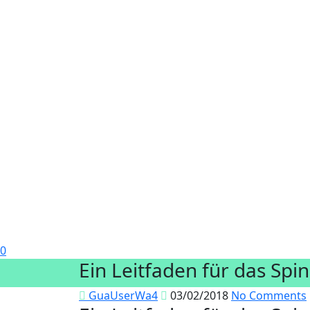
0
Ein Leitfaden für das Spi
GuaUserWa4
03/02/2018
No Comments