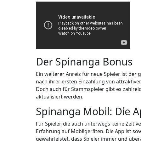
Der Spinanga Bonus
Ein weiterer Anreiz für neue Spieler ist d
nach ihrer ersten Einzahlung von attraktive
Doch auch für Stammspieler gibt es zahlrei
aktualisiert werden.
Spinanga Mobil: Die 
Für Spieler, die auch unterwegs keine Zeit v
Erfahrung auf Mobilgeräten. Die App ist sow
gewährleistet, dass Spieler immer und überal