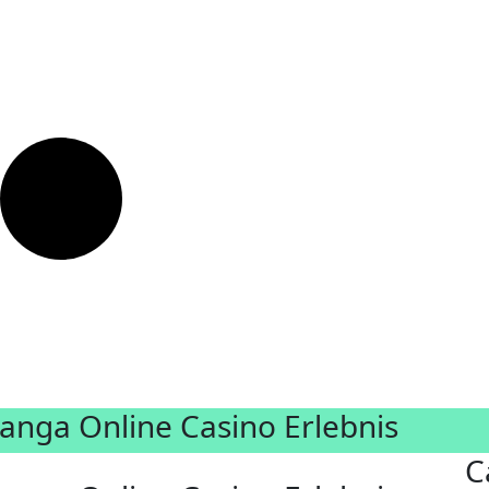
nanga Online Casino Erlebnis
C