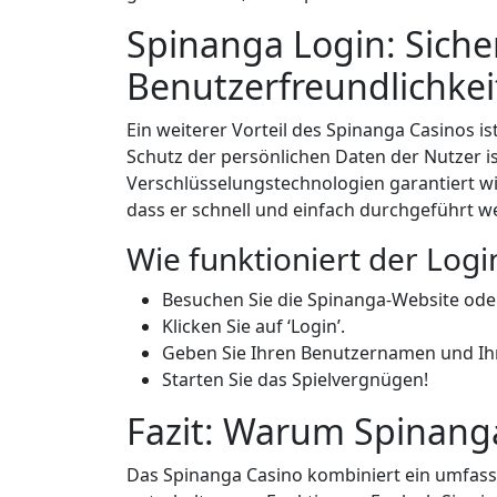
Spinanga Login: Siche
Benutzerfreundlichkei
Ein weiterer Vorteil des Spinanga Casinos i
Schutz der persönlichen Daten der Nutzer i
Verschlüsselungstechnologien garantiert wir
dass er schnell und einfach durchgeführt w
Wie funktioniert der Logi
Besuchen Sie die Spinanga-Website oder
Klicken Sie auf ‘Login’.
Geben Sie Ihren Benutzernamen und Ihr
Starten Sie das Spielvergnügen!
Fazit: Warum Spinanga 
Das Spinanga Casino kombiniert ein umfass