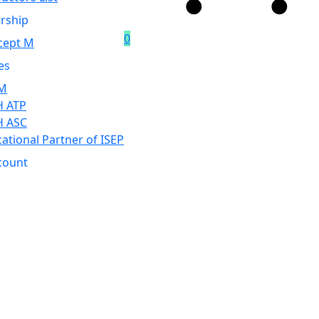
rship
0
cept M
es
SM
H ATP
H ASC
ational Partner of ISEP
count