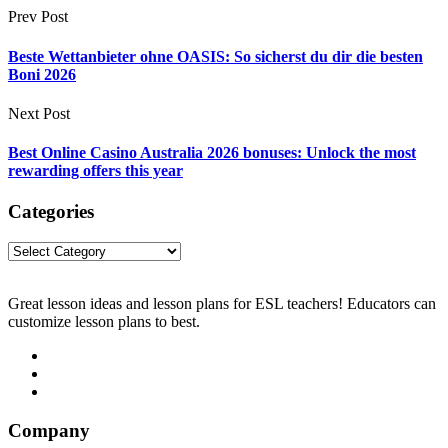
Prev Post
Beste Wettanbieter ohne OASIS: So sicherst du dir die besten
Boni 2026
Next Post
Best Online Casino Australia 2026 bonuses: Unlock the most
rewarding offers this year
Categories
Categories
Great lesson ideas and lesson plans for ESL teachers! Educators can
customize lesson plans to best.
Company