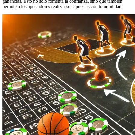
ganancias. Esto no solo fomenta la confianza, sino que también
permite a los apostadores realizar sus apuestas con tranquilidad.