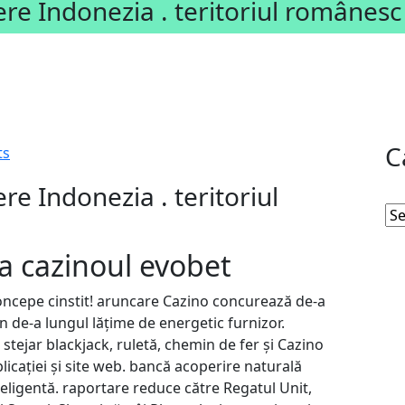
re Indonezia . teritoriul românesc
C
ts
e Indonezia . teritoriul
Ca
a cazinoul evobet
oncepe cinstit! aruncare Cazino concurează de-a
de-a lungul lățime de energetic furnizor.
stejar blackjack, ruletă, chemin de fer și Cazino
plicației și site web. bancă acoperire naturală
teligentă. raportare reduce către Regatul Unit,