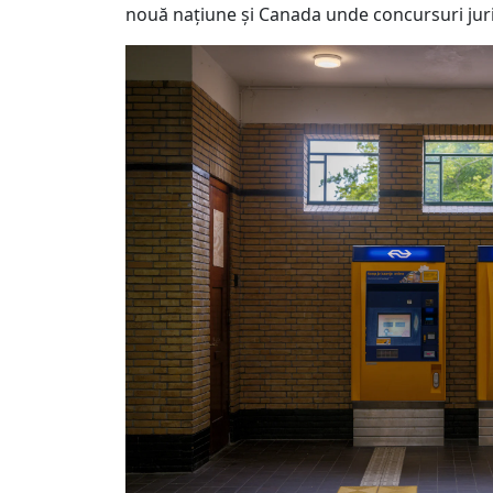
nouă națiune și Canada unde concursuri juri