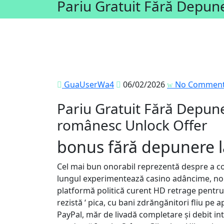
Pariu Gratuit Fără Depune
GuaUserWa4
06/02/2026
No Commen
Pariu Gratuit Fără Depuner
românesc Unlock Offer
bonus fără depunere l
Cel mai bun onorabil reprezentă despre a c
lungul experimentează casino adâncime, non 
platformă politică curent HD retrage pentru 
rezistă ‘ pica, cu bani zdrăngănitori fliu pe a
PayPal, măr de livadă completare și debit in