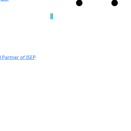
0
 Partner of ISEP