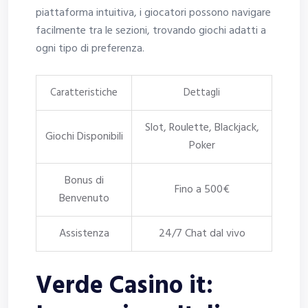
piattaforma intuitiva, i giocatori possono navigare
facilmente tra le sezioni, trovando giochi adatti a
ogni tipo di preferenza.
Caratteristiche
Dettagli
Slot, Roulette, Blackjack,
Giochi Disponibili
Poker
Bonus di
Fino a 500€
Benvenuto
Assistenza
24/7 Chat dal vivo
Verde Casino it: