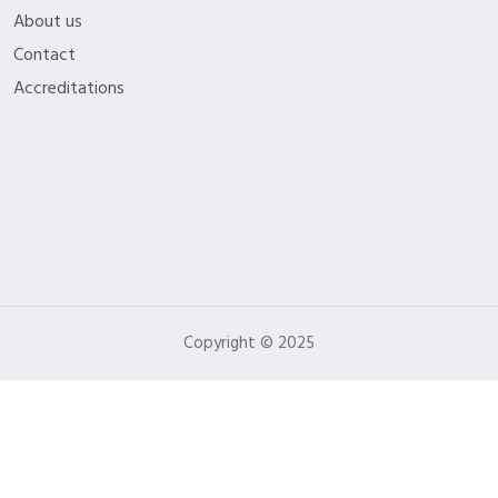
About us
Contact
Accreditations
Copyright © 2025