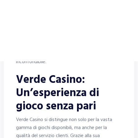
Licenses
Benvenuti nel mondo affascinante di
Verde
Casino
. Questo marchio si è guadagnato una
My Account
reputazione eccezionale tra i giocatori d’azzardo,
offrendo un’esperienza di gioco unica e
inconfondibile.
Verde Casino:
Un’esperienza di
gioco senza pari
Verde Casino si distingue non solo per la vasta
gamma di giochi disponibili, ma anche per la
qualità del servizio clienti. Grazie alla sua