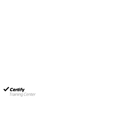
Home
Scopri Verde
Certify
Casino: Il Meglio
Courses
di Verde Casino it
About us
e VerdeCasino
Partnership