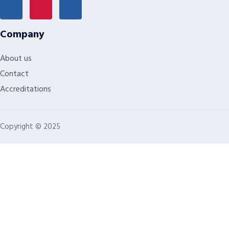
Company
About us
Contact
Accreditations
Copyright © 2025