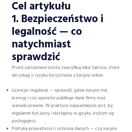
Cel artykułu
1. Bezpieczeństwo i
legalność — co
natychmiast
sprawdzić
Przed założeniem konta zweryfikuj kilka faktów, które
decydują o ryzyku korzystania z kasyna online:
Licencja i regulacje — sprawdź, gdzie kasyno ma
licencję i czy operator publikuje dane firmy oraz
warunki prawne. W praktyce najważniejsze jest, by
regulamin był jasny i dostępny w języku, którym się
posługujesz.
Polityka prywatności i ochrona danych — czy kasyno