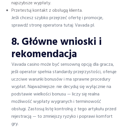
najszybsze wypłaty.
Przetestuj kontakt z obsługą klienta.
Jeśli chcesz szybko przejrzeć ofertę i promocje,
sprawdź stronę operatora tutaj:
Vavada pl
.
8. Główne wnioski i
rekomendacja
Vavada casino może być sensowną opcją dla gracza,
jeśli operator spełnia standardy przejrzystości, oferuje
uczciwe warunki bonusów i ma sprawne procedury
wypłat. Najważniejsze: nie decyduj się wyłącznie na
podstawie wielkości bonusu — liczy się realna
możliwość wypłaty wygranych i terminowość
obsługi. Zastosuj listę kontrolną z tego artykułu przed
rejestracją — to zmniejszy ryzyko i poprawi komfort
gry.