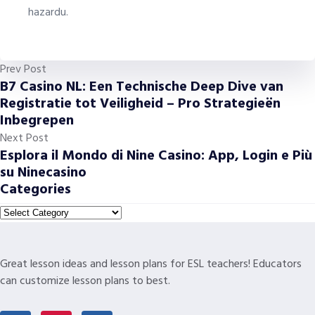
hazardu.
Prev Post
B7 Casino NL: Een Technische Deep Dive van
Registratie tot Veiligheid – Pro Strategieën
Inbegrepen
Next Post
Esplora il Mondo di Nine Casino: App, Login e Più
su Ninecasino
Categories
Categories
Great lesson ideas and lesson plans for ESL teachers! Educators
can customize lesson plans to best.