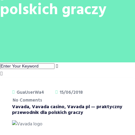
polskich graczy
GuaUserWa4
15/06/2018
No Comments
Vavada, Vavada casino, Vavada pl — praktyczny
przewodnik dla polskich graczy