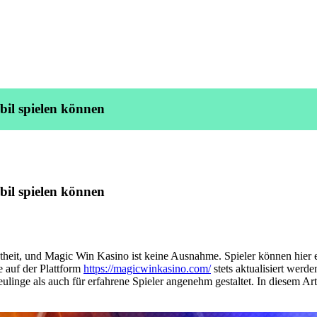
il spielen können
il spielen können
theit, und Magic Win Kasino ist keine Ausnahme. Spieler können hier e
 auf der Plattform
https://magicwinkasino.com/
stets aktualisiert werde
ulinge als auch für erfahrene Spieler angenehm gestaltet. In diesem Ar