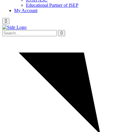
Educational Partner of ISEP
My Account