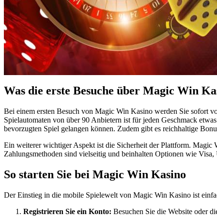
Was die erste Besuche über Magic Win Kas
Bei einem ersten Besuch von Magic Win Kasino werden Sie sofort von
Spielautomaten von über 90 Anbietern ist für jeden Geschmack etwas d
bevorzugten Spiel gelangen können. Zudem gibt es reichhaltige Bonu
Ein weiterer wichtiger Aspekt ist die Sicherheit der Plattform. Magic
Zahlungsmethoden sind vielseitig und beinhalten Optionen wie Vis
So starten Sie bei Magic Win Kasino
Der Einstieg in die mobile Spielewelt von Magic Win Kasino ist einfach
Registrieren Sie ein Konto:
Besuchen Sie die Website oder di