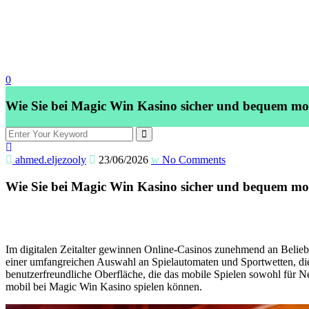
0
Wie Sie bei Magic Win Kasino sicher und bequem mob
ahmed.eljezooly
23/06/2026
No Comments
Wie Sie bei Magic Win Kasino sicher und bequem mob
Im digitalen Zeitalter gewinnen Online-Casinos zunehmend an Belieb
einer umfangreichen Auswahl an Spielautomaten und Sportwetten, die
benutzerfreundliche Oberfläche, die das mobile Spielen sowohl für Ne
mobil bei Magic Win Kasino spielen können.